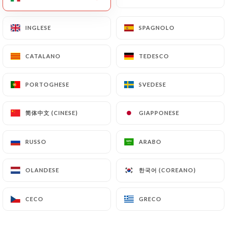
INGLESE
INGLESE
SPAGNOLO
SPAGNOLO
CATALANO
CATALANO
TEDESCO
TEDESCO
Pinocchio
PORTOGHESE
PORTOGHESE
SVEDESE
SVEDESE
RECENSIONE 384
简体中文 (CINESE)
简体中文 (CINESE)
GIAPPONESE
GIAPPONESE
PIZZERIA
RUSSO
RUSSO
ARABO
ARABO
19 Boulevard Edgar Quinet
75014 Paris France
한국어 (COREANO)
한국어 (COREANO)
OLANDESE
OLANDESE
CECO
CECO
GRECO
GRECO
Chi siamo?