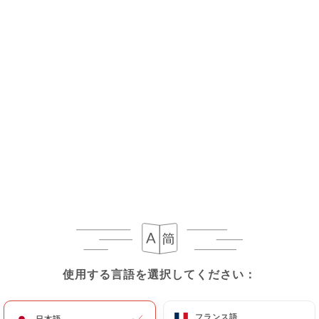
メニュー
JA
使用する言語を選択してください：
使用する言語を選択してください：
営業時間 02:00
フランス語
フランス語
日本語
日本語