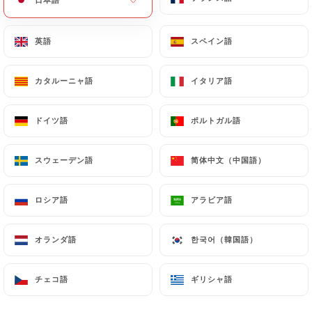
英語
英語
スペイン語
スペイン語
カタルーニャ語
カタルーニャ語
イタリア語
イタリア語
Pinocchio
ドイツ語
ドイツ語
ポルトガル語
ポルトガル語
レビュー件数 384
スウェーデン語
スウェーデン語
简体中文（中国語）
简体中文（中国語）
PIZZERIA
ロシア語
ロシア語
アラビア語
アラビア語
19 Boulevard Edgar Quinet
75014 Paris France
オランダ語
オランダ語
한국어（韓国語）
한국어（韓国語）
チェコ語
チェコ語
ギリシャ語
ギリシャ語
弊社について